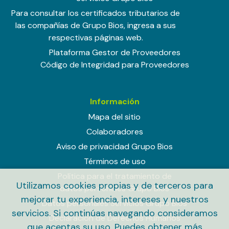
Para consultar los certificados tributarios de
las compañías de Grupo Bios, ingresa a sus
respectivas páginas web.
Plataforma Gestor de Proveedores
Código de Integridad para Proveedores
Información
Mapa del sitio
Colaboradores
Aviso de privacidad Grupo Bios
Términos de uso
Política para el tratamiento de
Utilizamos cookies propias y de terceros para
datos personales Grupo Bios
mejorar tu experiencia, intereses y nuestros
Datos personales Servicios Grupo Bios
servicios. Si continúas navegando consideramos
Declaración de Derechos Humanos
que aceptas su uso. Puedes obtener más